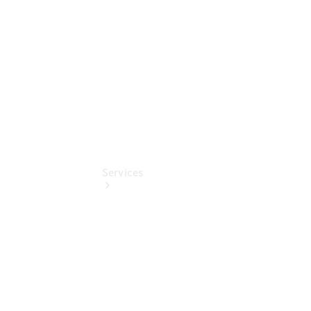
Digitale
Extras
Services
Übersicht
Finanzdienste