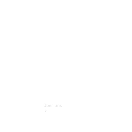
Pannen- &
Schadenhilfe
Service für
Reisemobile
Teile &
Zubehör
Rückrufe &
Umrüstungen
Über uns