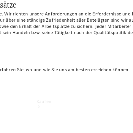
sätze
vereinbaren
Servicetermin
ele. Wir richten unsere Anforderungen an die Erfordernisse un
vereinbaren
ur über eine ständige Zufriedenheit aller Beteiligten sind wir 
Probefahrt
owie den Erhalt der Arbeitsplätze zu sichern. Jeder Mitarbeite
vereinbaren
 sein Handeln bzw. seine Tätigkeit nach der Qualitätspolitik d
Konfigurator
Modellübersicht
erfahren Sie, wo und wie Sie uns am besten erreichen können.
Kaufen