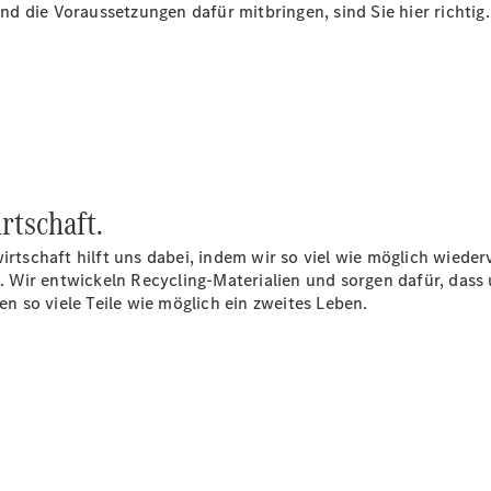
d die Voraussetzungen dafür mitbringen, sind Sie hier richtig.
Übersicht
140 Jahre
Innovation
Mercedes-
Benz
Store
Neuwagenangebote
rtschaft.
wirtschaft hilft uns dabei, indem wir so viel wie möglich wied
Wir entwickeln Recycling-Materialien und sorgen dafür, dass 
 so viele Teile wie möglich ein zweites Leben.
Leasing
Privatkunden
Leasing
Gewerbekunden
Finanzierung
Privatkunden