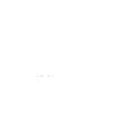
Finanzdienste
Digitale
Extras
Über uns
Übersicht
Kontakt