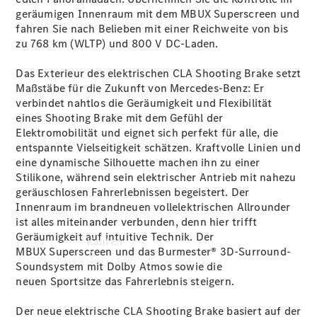
vereinbaren
geräumigen Innenraum mit dem MBUX
Superscreen
und
Servicetermin
fahren Sie nach Belieben mit einer Reichweite von bis
vereinbaren
zu 768 km
(WLTP)
und 800 V DC-Laden.
Probefahrt
vereinbaren
Das Exterieur des elektrischen CLA Shooting Brake setzt
Konfigurator
Maßstäbe für die Zukunft von Mercedes-Benz: Er
Modellübersicht
verbindet nahtlos die Geräumigkeit und Flexibilität
eines Shooting Brake mit dem Gefühl der
Elektromobilität und eignet sich perfekt für alle, die
entspannte Vielseitigkeit schätzen. Kraftvolle Linien und
eine dynamische Silhouette machen ihn zu einer
Stilikone, während sein elektrischer Antrieb mit nahezu
geräuschlosen Fahrerlebnissen begeistert. Der
Innenraum im brandneuen vollelektrischen Allrounder
ist alles miteinander verbunden, denn hier trifft
Geräumigkeit auf intuitive Technik. Der
Kaufen
MBUX Superscreen
und das Burmester® 3D-Surround-
Soundsystem mit
Dolby Atmos
sowie die
neuen Sportsitze
das Fahrerlebnis steigern.
Der neue elektrische CLA Shooting Brake basiert auf der