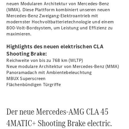
neuen Modularen Architektur von Mercedes-Benz
(MMA). Diese Plattform kombiniert unseren neuen
Mercedes-Benz Zweigang-Elektroantrieb mit
Übersicht
modernster Hochvoltbatterietechnologie und einem
140 Jahre
800-Volt-Bordsystem, um Leistung und Effizienz zu
Innovation
maximieren.
Mercedes-
Benz
Highlights des neuen elektrischen CLA
Store
Neuwagenangebote
Shooting Brake:
Reichweite von bis zu 768 km
(WLTP)
Neue modulare Architektur von Mercedes-Benz (MMA)
Panoramadach mit
Ambientebeleuchtung
MBUX
Superscreen
Flächenbündigen
Türgriffe
Leasing
Privatkunden
Leasing
Der neue Mercedes-AMG CLA 45
Gewerbekunden
Finanzierung
4MATIC+ Shooting Brake electric.
Privatkunden