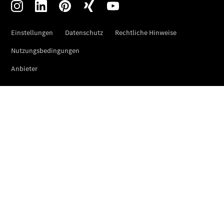
Der neue
GLA
Der neue
elektrische
GLA
EQA –
elektrisch
EQE SUV –
elektrisch
EQS SUV –
elektrisch
G-Klasse –
elektrisch
Mercedes-
Maybach
EQS SUV –
elektrisch