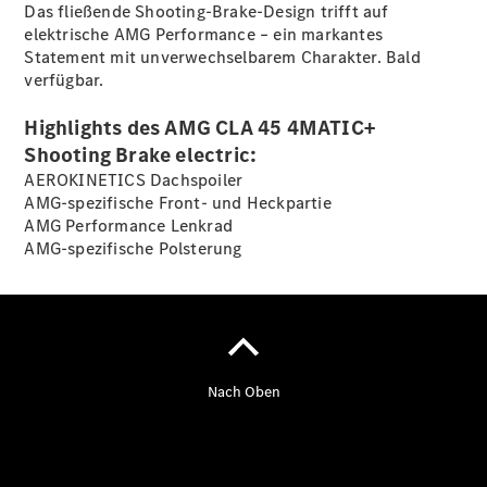
Finanzierung
Das fließende Shooting-Brake-Design trifft auf
Gewerbekunden
elektrische AMG Performance – ein markantes
Kurzfristig
Statement mit unverwechselbarem Charakter. Bald
verfügbare
verfügbar.
Angebote
V-Klasse
Highlights des AMG CLA 45 4MATIC+
V-Klasse
Shooting Brake electric:
Marco Polo
AEROKINETICS Dachspoiler
Limousinen
AMG-spezifische Front- und Heckpartie
AMG Performance Lenkrad
AMG-spezifische Polsterung
Der
elektrische
CLA mit EQ-
Technologie
Der neue
CLA
EQE