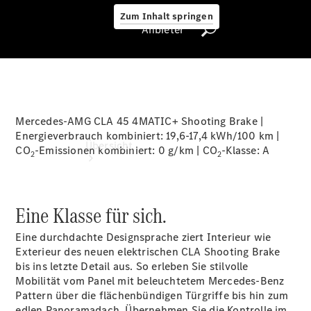
Zum Inhalt springen
Anbieter
Anbieter
Mercedes-AMG CLA 45 4MATIC+ Shooting Brake |
Energieverbrauch kombiniert: 19,6-17,4 kWh/100 km |
Übersicht
CO
-Emissionen kombiniert: 0 g/km | CO
-Klasse:
A
2
2
Eine Klasse für sich.
Eine durchdachte Designsprache ziert Interieur wie
Exterieur des neuen elektrischen CLA Shooting Brake
Startseite
bis ins letzte Detail aus. So erleben Sie stilvolle
Ansprechpartner
Mobilität vom Panel mit beleuchtetem Mercedes-Benz
finden
Pattern über die flächenbündigen
Türgriffe
bis hin zum
Beratung
edlen Panoramadach. Übernehmen Sie die Kontrolle im