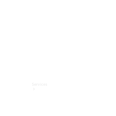
Sterne -
elektrisch
Mercedes-
Benz
Online
Store
Services