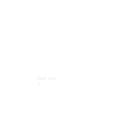
Finanzdienste
Digitale
Extras
Über uns
Übersicht
Kontakt