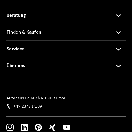
Finanzierung
Gewerbekunden
Kurzfristig
verfügbare
Angebote
V-Klasse
V-Klasse
Marco Polo
Limousinen
Der
elektrische
CLA mit EQ-
Technologie
Der neue
CLA
EQE