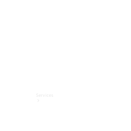
Sterne -
elektrisch
Mercedes-
Benz
Online
Store
Services