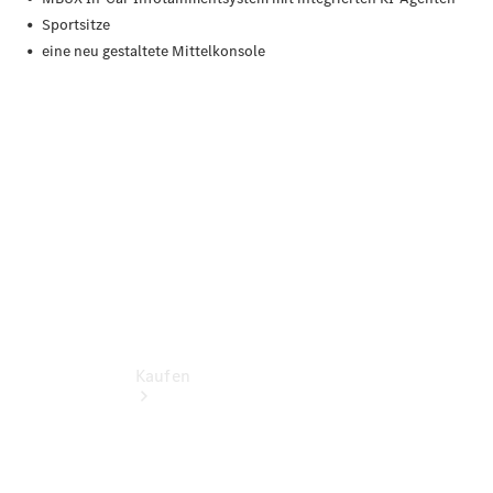
vereinbaren
Servicetermin
vereinbaren
Probefahrt
vereinbaren
Konfigurator
Modellübersicht
Kaufen