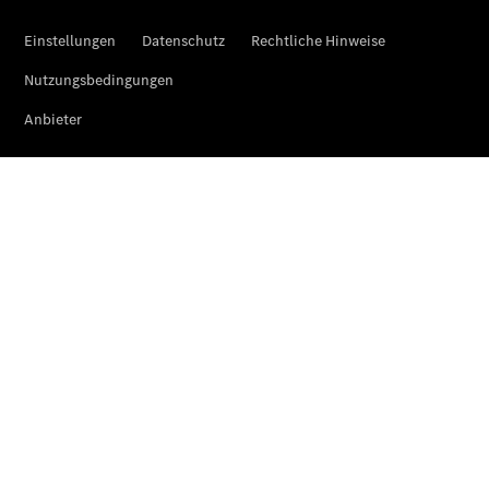
Limousine -
elektrisch
EQS
Limousine -
elektrisch
C-Klasse
Limousine
C-Klasse
Limousine -
elektrisch
E-Klasse
Limousine
S-Klasse
Limousine
S-Klasse
Lang
Mercedes-
Maybach S-
Klasse
SUVs