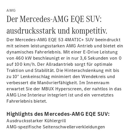
AMG
Der Mercedes-AMG EQE SUV:
Übersicht
140 Jahre
ausdrucksstark und kompetitiv.
Innovation
Mercedes-
Der Mercedes-AMG EQE 53 4MATIC+ SUV beeindruckt
Benz
mit seinem leistungsstarken AMG Antrieb und bietet ein
Store
dynamisches Fahrerlebnis. Mit einer E-Drive Leistung
Neuwagenangebote
von 460 kW beschleunigt er in nur 3,6 Sekunden von 0
auf 100 km/h. Der Allradantrieb sorgt für optimale
Traktion und Stabilität. Die Hinterachslenkung mit bis
zu 10° Lenkeinschlag minimiert den Wendekreis und
verbessert die Manövrierfähigkeit. Im Innenraum
erwartet Sie der MBUX Hyperscreen, der nahtlos in das
AMG Line Interieur integriert ist und ein vernetztes
Leasing
Fahrerlebnis bietet.
Privatkunden
Leasing
Highlights des Mercedes-AMG EQE SUV:
Gewerbekunden
Finanzierung
Ausdrucksstarker Kühlergrill
Privatkunden
AMG-spezifische Seitenschwellerverkleidungen