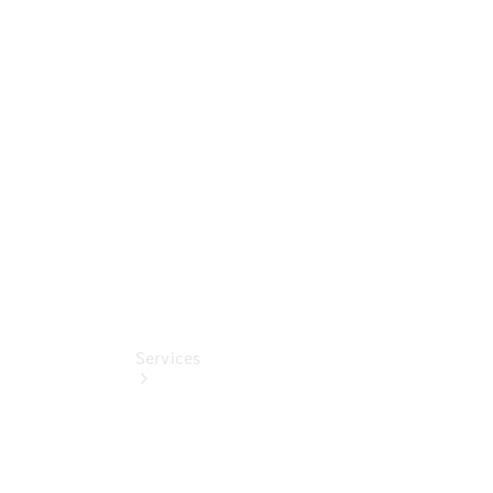
Sterne -
elektrisch
Mercedes-
Benz
Online
Store
Services