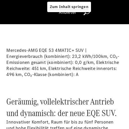
Zum Inhalt springen
Anbieter
Anbieter
Mercedes-AMG EQE 53 4MATIC+ SUV |
Energieverbrauch (kombiniert):
23,2 kWh/100km
, CO₂-
Übersicht
Emissionen gesamt (kombiniert):
0,0 g/km
, Elektrische
Reichweite:
451 km
, Elektrische Reichweite innerorts:
496 km
, CO₂-Klasse (kombiniert): A
Geräumig, vollelektrischer Antrieb
Startseite
und dynamisch: der neue EQE SUV.
Ansprechpartner
finden
Innovativer Komfort, Raum für bis zu fünf Personen
Beratung
und hohe Flexibilität treffen auf eine dynamische