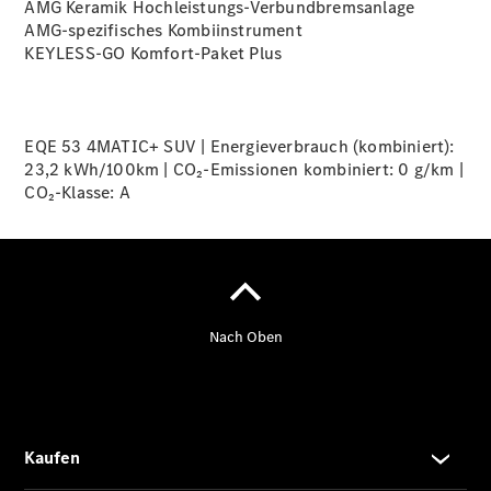
Finanzierung
AMG Keramik
Hochleistungs-Verbundbremsanlage
Gewerbekunden
AMG-spezifisches Kombiinstrument
Kurzfristig
KEYLESS-GO Komfort-Paket
Plus
verfügbare
Angebote
V-Klasse
V-Klasse
EQE 53 4MATIC+ SUV | Energieverbrauch (kombiniert):
Marco Polo
23,2 kWh/100km | CO₂-Emissionen kombiniert: 0 g/km |
Limousinen
CO₂-Klasse:
A
Der
elektrische
CLA mit EQ-
Technologie
Der neue
CLA
EQE