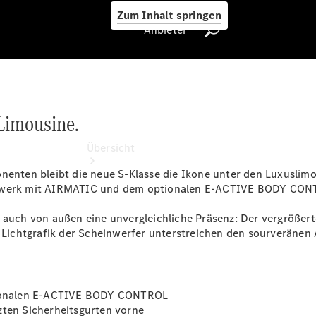
Zum Inhalt springen
Anbieter
Limousine.
Anbieter
Übersicht
onenten bleibt die neue S-Klasse die Ikone unter den Luxuslim
ahrwerk mit AIRMATIC und dem optionalen E-ACTIVE BODY
CON
 auch von außen eine unvergleichliche Präsenz: Der vergrößert
ichtgrafik der Scheinwerfer unterstreichen den sourveränen A
Startseite
Ansprechpartner
finden
ionalen E-ACTIVE BODY
CONTROL
Beratung
ten Sicherheitsgurten
vorne