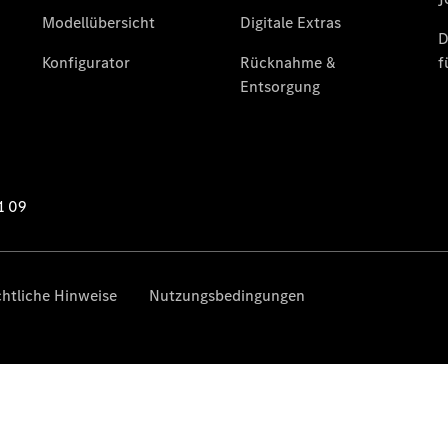
Übersicht
140 Jahre
Innovation
Mercedes-
Benz
Store
Neuwagenangebote
Leasing
Privatkunden
Leasing
Gewerbekunden
Finanzierung
Privatkunden