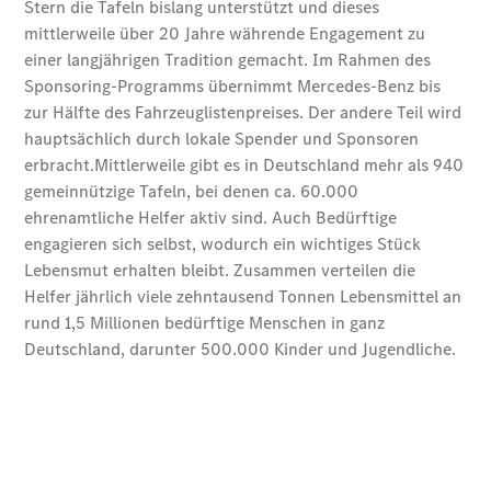
Store
Gebrauchtwagensuche
Elektrotransporter
Sprinter
Sprinter
Kastenwagen
eSprinter
Kastenwagen
- elektrisch
Sprinter
Tourer
Sprinter
Pritschenfahrzeug
eSprinter
Pritschenfahrzeug
- elektrisch