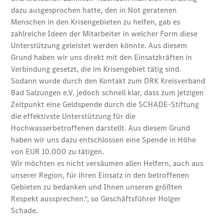
Übersicht
Kontakt
Ansprechpartner
Vans &
Nutzfahrzeuge
Ansprechpartner
Pkw
Probefahrt
Kontaktformular
Jobs &
Karriere
Unternehmens
News