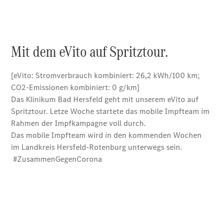
elektrisch
Citan
Citan
Kastenwagen
eCitan
Kastenwagen
- elektrisch
Citan
Tourer
eCitan
Tourer -
elektrisch
Auf- und
Umbaulösungen
Junge
Sterne