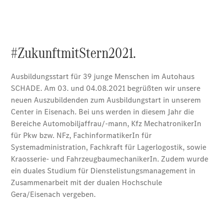
Übersicht
MobiloVan
Intelligente
Fahrzeugsteuerung
Übersicht
Digitale
Extras
Van Uptime