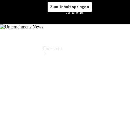
Zum Inhalt springen
Anbieter
Anbieter
Übersicht
Startseite
Modellübersicht
Konfigurator
Ansprechpartner
finden
Probefahrt