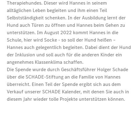
Übersicht
Unfallreparaturen
SmallRepair
Rücknahme
&
Entsorgung
Wartung
Reparatur
Service-
und
Garantie-
Pakete
Mobile
Service
Fleet
Services
Elektrofahrzeug-
Service