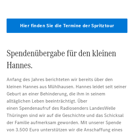
Mercedes-
Benz Rent
Reifen &
Kompletträder
Reifen- und
Komplettradschutz
EU-
Reifenlabel
Transporter-
Service