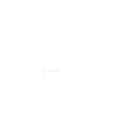
Digitale
Extras
Services
Übersicht
Finanzdienste