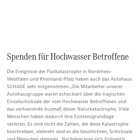
Pannen- &
Schadenhilfe
Service für
Reisemobile
Teile &
Zubehör
Rückrufe &
Umrüstungen
Über uns