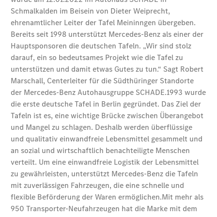
Übersicht
Neuwagenangebote
Übersicht
Transporter
Highlights
Leasing
Privatkunden
Leasing
Gewerbekunden
Finanzierung
Privatkunden
Finanzierung
Gewerbekunden
Mercedes-
Benz