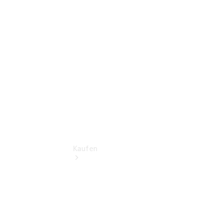
vereinbaren
Beratung
vereinbaren
Servicetermin
vereinbaren
Kaufen