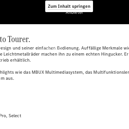
Zum Inhalt springen
Anbieter
to Tourer.
Anbieter
Design und seiner einfachen Bedienung. Auffällige Merkmale w
Übersicht
e Leichtmetallräder machen ihn zu einem echten Hingucker. Er b
trieb
erhältlich.
ighlights wie das MBUX Multimediasystem, das Multifunktionsl
um aus.
Startseite
Modellübersicht
Konfigurator
Ansprechpartner
Pro, Select
finden
Probefahrt