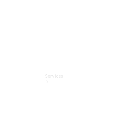
Digitale
Extras
Services
Übersicht
Finanzdienste