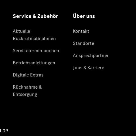
Store
Gebrauchtwagensuche
Elektrotransporter
Sprinter
Sprinter
Kastenwagen
eSprinter
Kastenwagen
- elektrisch
Sprinter
Tourer
Sprinter
Pritschenfahrzeug
eSprinter
Pritschenfahrzeug
- elektrisch